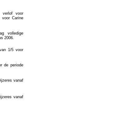
 verlof voor
 voor Carine
ag volledige
us 2006.
van 1/5 voor
.
r de periode
ijzeres vanaf
ijzeres vanaf