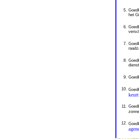
5.
Goedk
het G
6.
Goed
versc
7.
Goedk
raadz
8.
Goedk
diens
9.
Goedk
10.
Goedk
keurt
11.
Goedk
zonne
12.
Goed
agend