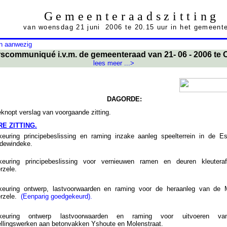
Gemeenteraadszitting
van woensdag 21 juni 2006 te 20.15 uur in het gemeent
n aanwezig
communiqué i.v.m. de gemeenteraad van 21- 06 - 2006 te 
lees meer ...>
DAGORDE:
eknopt verslag van voorgaande zitting.
E ZITTING.
euring principebeslissing en raming inzake aanleg speelterrein in de Es
dewindeke.
euring principebeslissing voor vernieuwen ramen en deuren kleutera
rzele.
euring ontwerp, lastvoorwaarden en raming voor de heraanleg van de M
erzele.
(Eenparig goedgekeurd).
keuring ontwerp lastvoorwaarden en raming voor uitvoeren va
ellingswerken aan betonvakken Yshoute en Molenstraat.