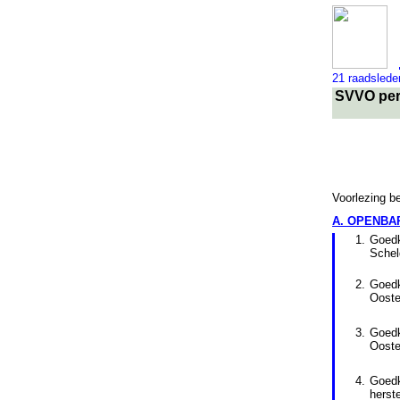
21 raadslede
SVVO pers
Voorlezing b
A. OPENBAR
1.
Goedk
Schel
2.
Goedk
Ooste
3.
Goedk
Oost
4.
Goed
herst