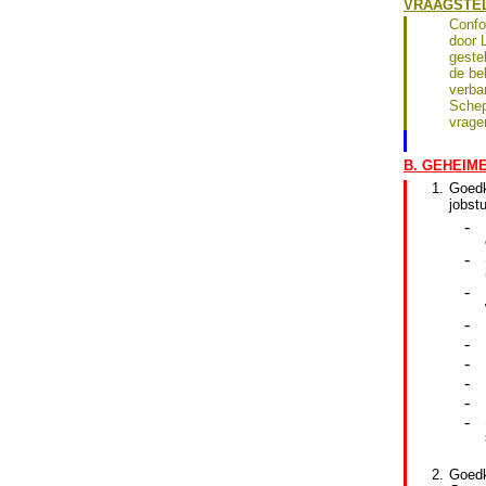
VRAAGSTEL
Confo
door 
geste
de be
verba
Schep
vrage
B. GEHEIME
1.
Goed
jobst
-
-
-
-
-
-
-
-
-
2.
Goedk