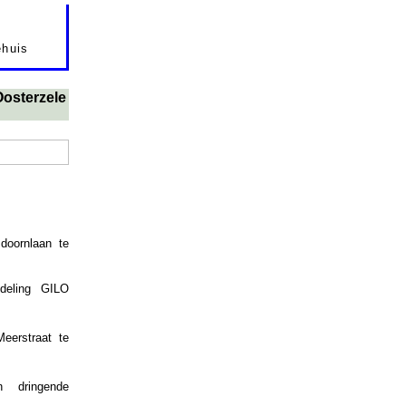
ehuis
Oosterzele
doornlaan te
fdeling GILO
eerstraat te
n dringende