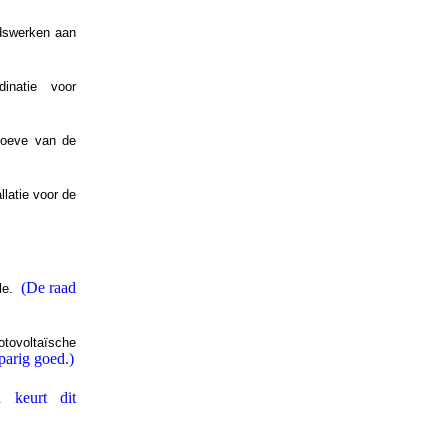
dswerken aan
dinatie voor
hoeve van de
latie voor de
(De raad
ele.
otovoltaïsche
parig goed.)
 keurt dit