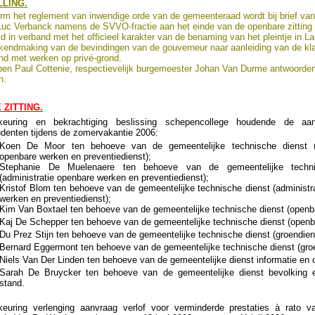
LING.
rm het reglement van inwendige orde van de gemeenteraad wordt bij brief va
Luc Verbanck namens de SVVO-fractie aan het einde van de openbare zitting
ld
in verband met het officieel karakter van de benaming van het pleintje in L
kendmaking van de bevindingen van de gouverneur naar aanleiding van de kla
nd met werken op privé-grond.
en Paul Cottenie, respectievelijk burgemeester Johan Van Durme antwoorde
n.
 ZITTING.
keuring en bekrachtiging beslissing schepencollege houdende de aan
udenten tijdens de zomervakantie 2006:
Koen De Moor ten behoeve van de gemeentelijke technische dienst (a
openbare werken en preventiedienst);
Stephanie De Muelenaere ten behoeve van de gemeentelijke techni
(administratie openbare werken en preventiedienst);
Kristof Blom ten behoeve van de gemeentelijke technische dienst (administr
werken en preventiedienst);
Kim Van Boxtael ten behoeve van de gemeentelijke technische dienst (openb
Kaj De Schepper ten behoeve van de gemeentelijke technische dienst (openb
Du Prez Stijn ten behoeve van de gemeentelijke technische dienst (groendien
Bernard Eggermont ten behoeve van de gemeentelijke technische dienst (groe
Niels Van Der Linden ten behoeve van de gemeentelijke dienst informatie en c
Sarah De Bruycker ten behoeve van de gemeentelijke dienst bevolking en
stand.
euring verlenging aanvraag verlof voor verminderde prestaties à rato 