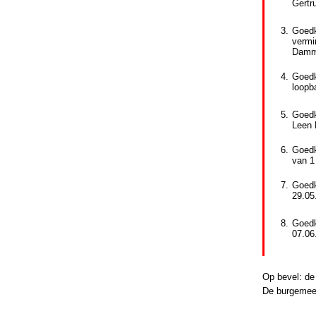
Gertr
3.
Goedk
vermi
Damm
4.
Goed
loopb
5.
Goedk
Leen 
6.
Goedk
van 1
7.
Goedk
29.05
8.
Goedk
07.06
Op bevel: de 
De burgemee