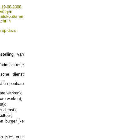
n 19-06-2006
 vragen
andskouter en
cht in
n op deze
stelling van
dministratie
sche dienst
atie openbare
are werken);
are werken);
st);
ndienst);
ultuur;
 burgerlijke
van 50% voor