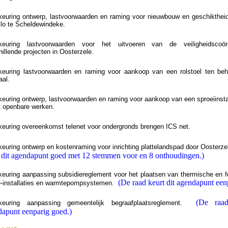
euring ontwerp, lastvoorwaarden en raming voor nieuwbouw en geschikthei
ilo te Scheldewindeke.
keuring lastvoorwaarden voor het uitvoeren van de veiligheidscoör
hillende projecten in Oosterzele.
euring lastvoorwaarden en raming voor aankoop van een rolstoel ten be
aal.
euring ontwerp, lastvoorwaarden en raming voor aankoop van een sproeiinstal
t openbare werken.
euring overeenkomst telenet voor ondergronds brengen ICS net.
euring ontwerp en kostenraming voor inrichting plattelandspad door Oosterz
 dit agendapunt goed met 12 stemmen voor en 8 onthoudingen.)
euring aanpassing subsidiereglement voor het plaatsen van thermische en f
(De raad keurt dit agendapunt een
-installaties en warmtepompsystemen.
(De raad
keuring aanpassing gemeentelijk begraafplaatsreglement.
apunt eenparig goed.)