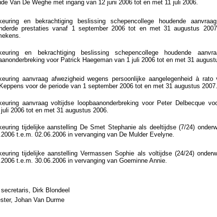
ude Van De Weghe met ingang van 12 juni 2006 tot en met 11 juli 2006.
euring en bekrachtiging beslissing schepencollege houdende aanvraag
nderde prestaties vanaf 1 september 2006 tot en met 31 augustus 2007
ekens.
keuring en bekrachtiging beslissing schepencollege houdende aanvra
aanonderbreking voor Patrick Haegeman van 1 juli 2006 tot en met 31 august
euring aanvraag afwezigheid wegens persoonlijke aangelegenheid à rato 
Keppens voor de periode van 1 september 2006 tot en met 31 augustus 2007
euring aanvraag voltijdse loopbaanonderbreking voor Peter Delbecque voo
 juli 2006 tot en met 31 augustus 2006.
euring tijdelijke aanstelling De Smet Stephanie als deeltijdse (7/24) onderw
.2006 t.e.m. 02.06.2006 in vervanging van De Mulder Evelyne.
euring tijdelijke aanstelling Vermassen Sophie als voltijdse (24/24) onderw
.2006 t.e.m. 30.06.2006 in vervanging van Goeminne Annie.
secretaris, Dirk Blondeel
ster, Johan Van Durme